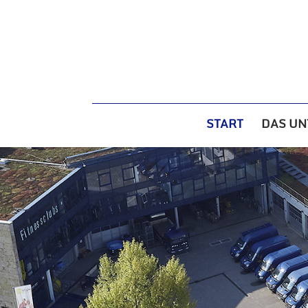
START
DAS U