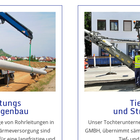
itungs
Ti
agenbau
und St
e von Rohrleitungen in
Unser Tochterunter
Wärmeversorgung sind
GMBH, übernimmt sämt
r eine langfristige und
Tief- un