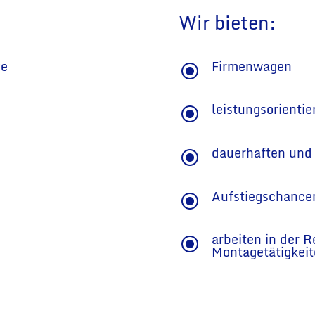
Wir bieten:
ve
Firmenwagen
\
leistungsorienti
\
dauerhaften und 
\
Aufstiegschance
\
arbeiten in der 
\
Montagetätigkei