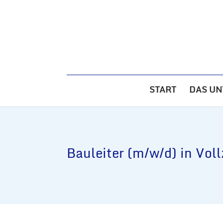
START
DAS U
Bauleiter (m/w/d) in Vol